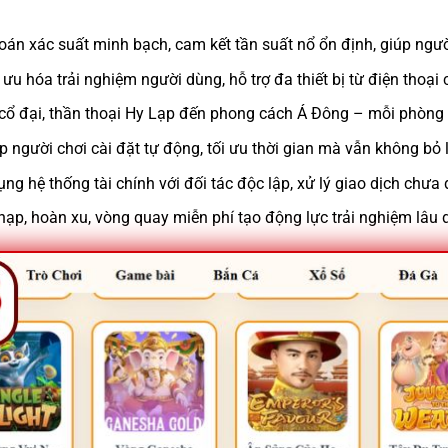
toán xác suất minh bạch, cam kết tần suất nổ ổn định, giúp ngư
ối ưu hóa trải nghiệm người dùng, hỗ trợ đa thiết bị từ điện thoại
ổ đại, thần thoại Hy Lạp đến phong cách Á Đông – mỗi phòng 
 người chơi cài đặt tự động, tối ưu thời gian mà vẫn không bỏ l
ụng hệ thống tài chính với đối tác độc lập, xử lý giao dịch chưa 
ạp, hoàn xu, vòng quay miễn phí tạo động lực trải nghiệm lâu d