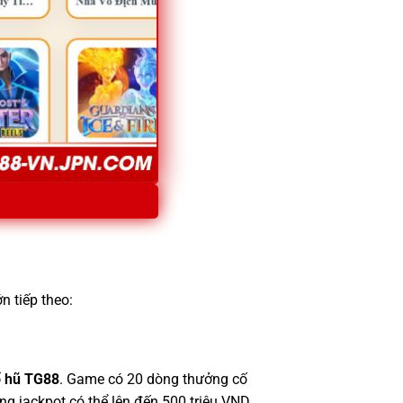
n tiếp theo:
 hũ TG88
. Game có 20 dòng thưởng cố
ng jackpot có thể lên đến 500 triệu VND.