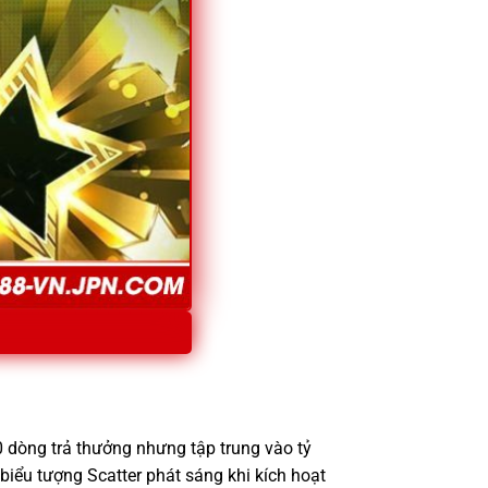
dòng trả thưởng nhưng tập trung vào tỷ
biểu tượng Scatter phát sáng khi kích hoạt