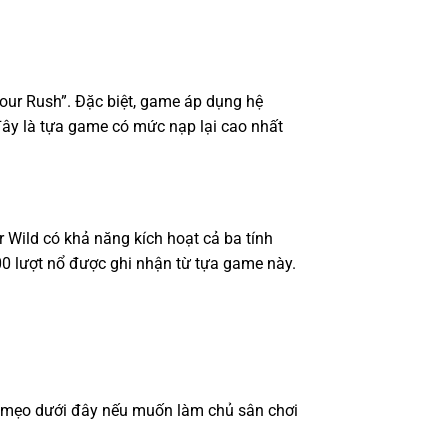
our Rush”. Đặc biệt, game áp dụng hệ
đây là tựa game có mức nạp lại cao nhất
 Wild có khả năng kích hoạt cả ba tính
00 lượt nổ được ghi nhận từ tựa game này.
ạt mẹo dưới đây nếu muốn làm chủ sân chơi