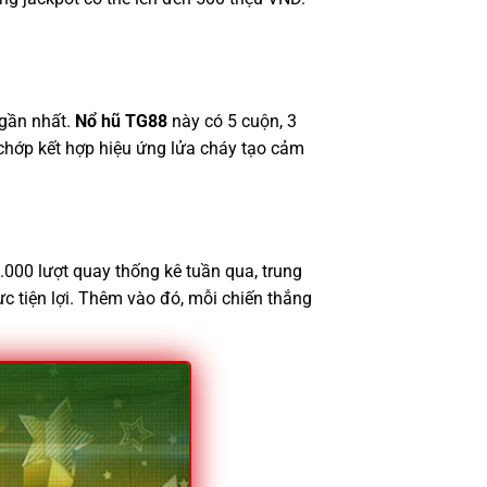
 gần nhất.
Nổ hũ TG88
này có 5 cuộn, 3
m chớp kết hợp hiệu ứng lửa cháy tạo cảm
.000 lượt quay thống kê tuần qua, trung
c tiện lợi. Thêm vào đó, mỗi chiến thắng