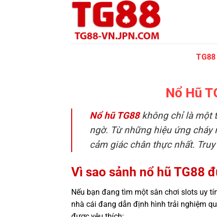
Bỏ
qua
nội
dung
TG88
Nổ Hũ TG
Nổ hũ TG88
không chỉ là một 
ngờ. Từ những hiệu ứng cháy 
cảm giác chân thực nhất. Truy
Vì sao sảnh nổ hũ TG88 đ
Nếu bạn đang tìm một sân chơi slots uy tí
nhà cái đang dẫn định hình trải nghiệm qu
được yêu thích: