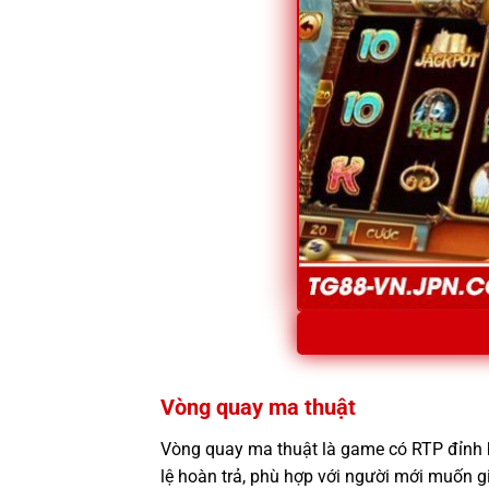
Vòng quay ma thuật
Vòng quay ma thuật là game có RTP đỉnh 
lệ hoàn trả, phù hợp với người mới muốn g