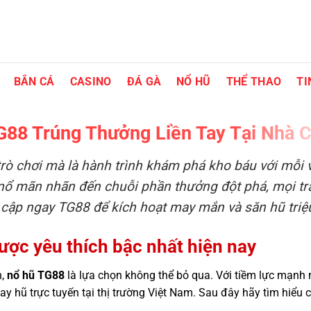
BẮN CÁ
CASINO
ĐÁ GÀ
NỔ HŨ
THỂ THAO
TI
88 Trúng Thưởng Liền Tay Tại Nhà C
trò chơi mà là hành trình khám phá kho báu với mỗi
nổ mãn nhãn đến chuỗi phần thưởng đột phá, mọi tr
 cập ngay TG88 để kích hoạt may mắn và săn hũ triệu
ược yêu thích bậc nhất hiện nay
n,
nổ hũ TG88
là lựa chọn không thể bỏ qua. Với tiềm lực mạnh
ay hũ trực tuyến tại thị trường Việt Nam. Sau đây hãy tìm hiểu