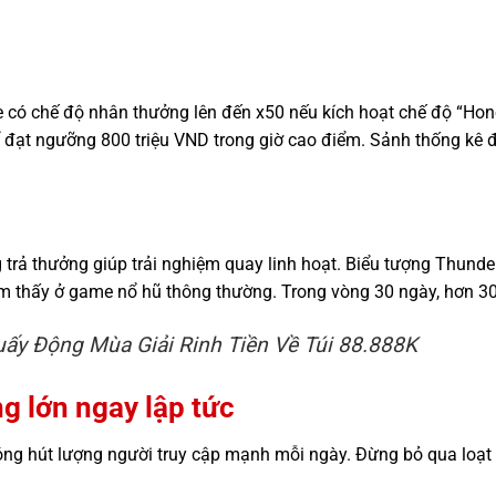
e có chế độ nhân thưởng lên đến x50 nếu kích hoạt chế độ “Hon
ể đạt ngưỡng 800 triệu VND trong giờ cao điểm. Sảnh thống kê 
rả thưởng giúp trải nghiệm quay linh hoạt. Biểu tượng Thunder
iếm thấy ở game nổ hũ thông thường. Trong vòng 30 ngày, hơn 3
ấy Động Mùa Giải Rinh Tiền Về Túi 88.888K
g lớn ngay lập tức
 nóng hút lượng người truy cập mạnh mỗi ngày. Đừng bỏ qua lo