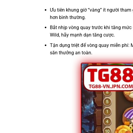
Ưu tiên khung giờ “vàng” ít người tham 
hơn bình thường.
Bắt nhịp vòng quay trước khi tăng mức 
Wild, hãy mạnh dạn tăng cược.
Tận dụng triệt để vòng quay miễn phí: 
săn thưởng an toàn.